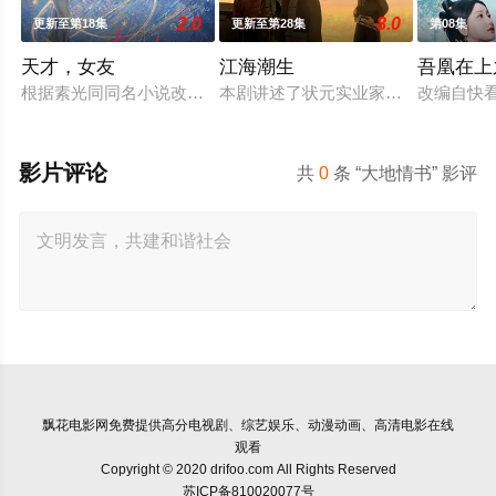
2.0
8.0
更新至第18集
更新至第28集
第08集
天才，女友
江海潮生
吾凰在上
根据素光同同名小说改编。江逾白长大以后，林知夏忽然对他说：
本剧讲述了状元实业家张謇创办大生
改编自快
影片评论
共
0
条 “大地情书” 影评
飘花电影网
免费提供高分电视剧、综艺娱乐、动漫动画、高清电影在线
观看
Copyright © 2020 drifoo.com All Rights Reserved
苏ICP备810020077号