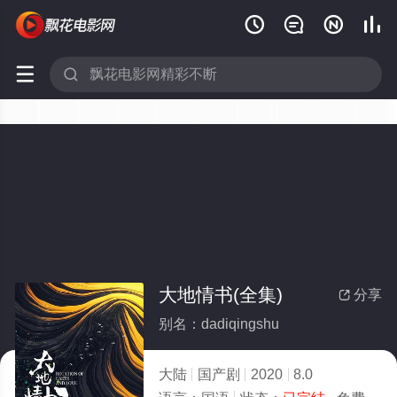






大地情书(全集)
分享

别名：dadiqingshu
大陆
国产剧
2020
8.0