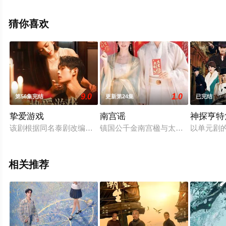
就来飘花影院，更多相关信息可移步至豆瓣电视剧、电视
猫或剧情网等平台了解。
猜你喜欢
9.0
1.0
第56集完结
更新第24集
已完结
挚爱游戏
南宫谣
神探亨特
该剧根据同名泰剧改编，讲述了远飞集团的千金许诺（何瑞贤 饰
镇国公千金南宫楹与太子苏无恙青梅
以单元剧
相关推荐