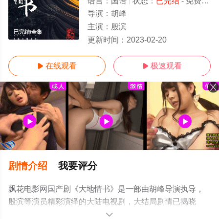
语言：
国语
状态：
已完结
- 免费在线观看
导演：
胡峰
主演：
殷滨
已完结/全集
更新时间：
2023-02-20
在线观看
极速观看


剧情介绍
我要评分
飘花电影网国产剧《大地情书》是一部由胡峰导演执导，
殷滨等演员精彩演绎的大陆电视剧，大结局剧情已揭晓
（已完结），手机免费观看高清无删减完整版电视剧全集
