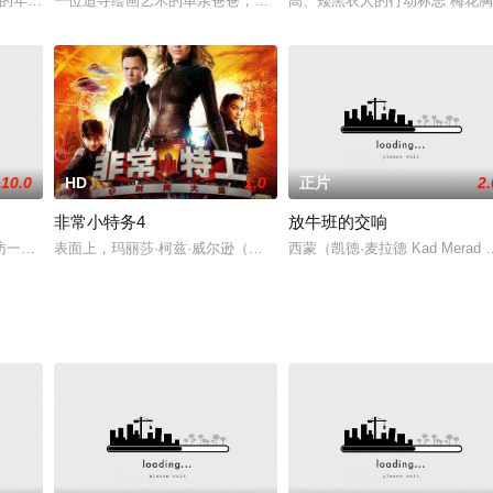
己“时俗讽刺剧”，他来到了剧院，在那里
名的年青律师,为人极富正义感,实际上,开业以来他未曾胜过一场官司.反而他
一位追寻绘画艺术的单亲爸爸，卖画无人问津，在事业落败后，生活
高、矮黑衣人的行动标志“梅花胸
10.0
HD
1.0
正片
2.
非常小特务4
放牛班的交响
发了性意识。圣市喜欢上了住在东京的初中二年
访一位在黑海里维埃拉酒店工作的朋友，他被误认为是一个长相和他相似的美国
表面上，玛丽莎·柯兹·威尔逊（杰西卡·阿尔芭饰）有着叫人艳羡的生
西蒙（凯德·麦拉德 Kad Me