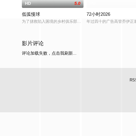
HD
5.0
HD
低弧慢球
72小时2026
为了拯救陷入困境的乡村俱乐部，并赢得父亲的认同，一名过气
年过四十的广告高管乔伊正
影片评论
评论加载失败，点击我刷新...
RS