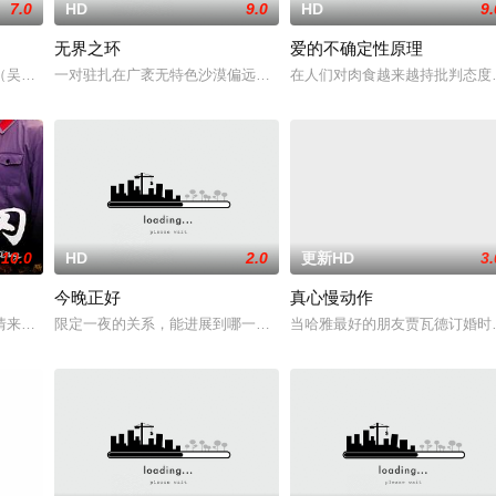
7.0
HD
9.0
HD
9.
无界之环
爱的不确定性原理
真实自我，他们开启开放式关系，纵身情欲迷局
吴翊歌 饰），为利益化身“深情画家”，步步为营接近倔强女医生李梦（李萌萌
一对驻扎在广袤无特色沙漠偏远边境的敌军士兵在忘记边境的哪一边
在人们对肉食越来越持批判态度
10.0
HD
2.0
更新HD
3.
今晚正好
真心慢动作
。如今，三人为了一场仅有一次的演出再度合体
情来演绎吉安老区人民的创业故事、幸福故事、追梦故事。脱贫不松劲，致富再
限定一夜的关系，能进展到哪一步？
当哈雅最好的朋友贾瓦德订婚时