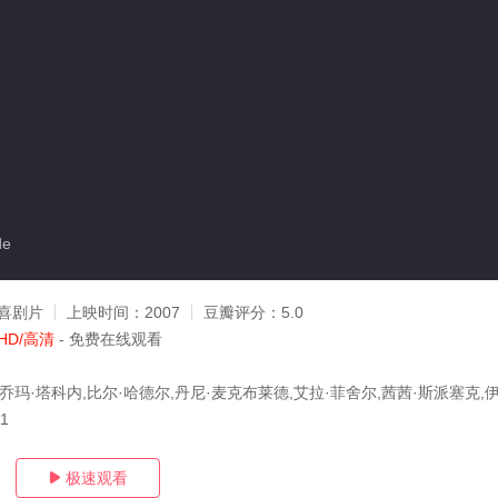
de
喜剧片
上映时间：
2007
豆瓣评分：
5.0
HD/高清
- 免费在线观看
乔玛·塔科内,比尔·哈德尔,丹尼·麦克布莱德,艾拉·菲舍尔,茜茜·斯派塞克,
21
极速观看
