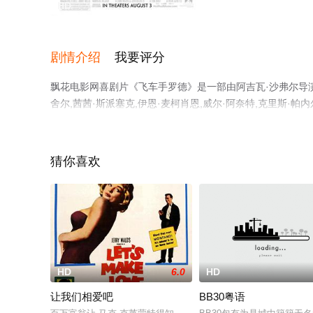
HD
剧情介绍
我要评分
飘花电影网喜剧片《飞车手罗德》是一部由阿吉瓦·沙弗尔导演执
舍尔,茜茜·斯派塞克,伊恩·麦柯肖恩,威尔·阿奈特,克里斯·帕内尔,Cheste
演员精彩演绎的美国电影，手机免费观看高清无删减完整版
平台了解。
猜你喜欢
HD
6.0
HD
让我们相爱吧
BB30粤语