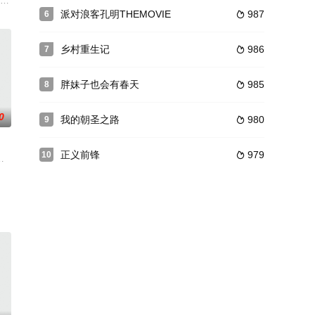
变得一塌糊涂，只有儿子与他相依为命，给
针”在打劫富家子弟李刚的过程中，高个黑衣人将行动标志“梅花胸针”遗失
派对浪客孔明THEMOVIE
987
6

乡村重生记
986
7

胖妹子也会有春天
985
8

0
我的朝圣之路
980
9

正义前锋
979
10

富商
活…嫁给了著名的特务追踪电视新闻记
rad 饰）曾是一名非常有名的小提琴演奏家，对这项乐器充满了热情与