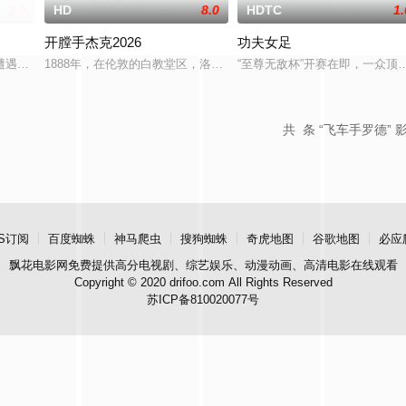
2.0
HD
8.0
HDTC
1.
开膛手杰克2026
功夫女足
职业网球选手被迫打破神圣誓言，做出难以想象
遭遇事业瓶颈，急需证明自己还能读懂年轻人的市场。一场乌龙让他意外被拉进
1888年，在伦敦的白教堂区，洛蒂（柯克饰）发现自己被臭名昭著
“至尊无敌杯”开赛在即，一众
共
条 “飞车手罗德” 
S订阅
百度蜘蛛
神马爬虫
搜狗蜘蛛
奇虎地图
谷歌地图
必应
飘花电影网
免费提供高分电视剧、综艺娱乐、动漫动画、高清电影在线观看
Copyright © 2020 drifoo.com All Rights Reserved
苏ICP备810020077号