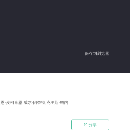
保存到浏览器
伊恩·麦柯肖恩,威尔·阿奈特,克里斯·帕内
分享
