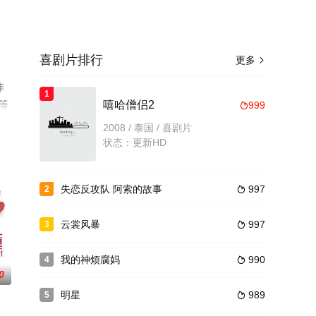
喜剧片排行
更多

菲
1
丽等
嘻哈僧侣2
999

网等
2008 / 泰国 / 喜剧片
状态：更新HD
失恋反攻队 阿索的故事
997
2

云裳风暴
997
3

我的神烦腐妈
990
4

0
明星
989
5
