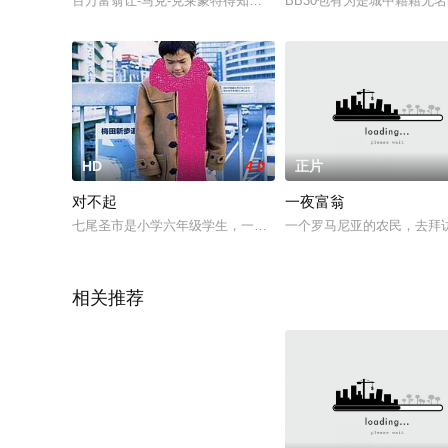
百万富翁让-马克-克莱蒙特得知在外百老汇将上演一场可能关连自
BB30包有为是城中籍籍无
HD
4.0
正片
对不起
一夜富翁
七尾圣市是小学六年级学生，一天他在上课的时候遗精，由此萌
一个罗马尼亚的农民，去拜
相关推荐