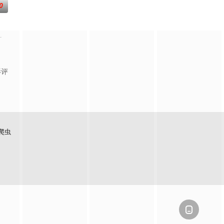
0
一群
的开膛手杰克（洛马斯饰）所困扰，他是
顶尖球队即将展开一场前所未有的巅峰对决！而此时的功夫女足队员们开局直接
影评
爬虫
