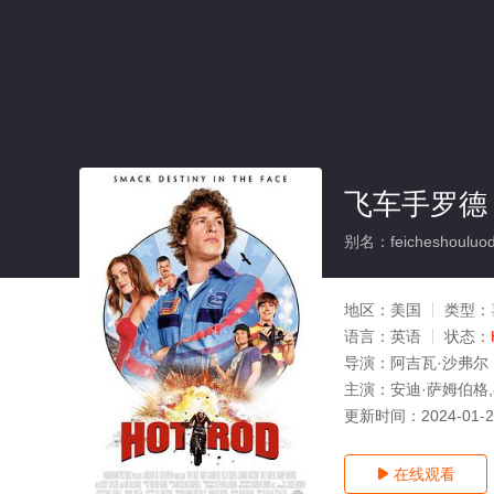
飞车手罗德
别名：feicheshouluo
地区：
美国
类型：
语言：
英语
状态：
导演：
阿吉瓦·沙弗尔
主演：
安迪·萨姆伯格,
更新时间：
2024-01-
在线观看
