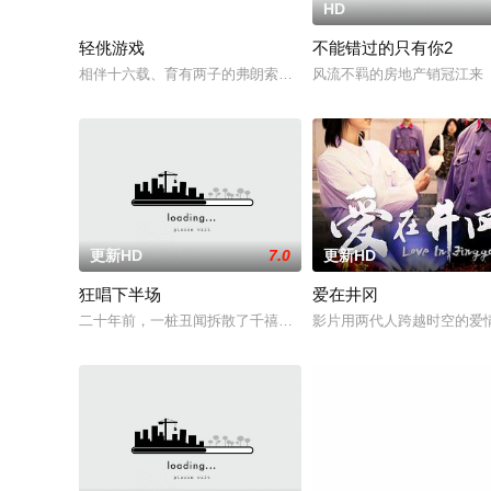
HD
5.0
HD
轻佻游戏
不能错过的只有你2
相伴十六载、育有两子的弗朗索瓦与朱莉陷入灵肉疏离。为探索
风流不羁的房地产销冠江来（
更新HD
7.0
更新HD
狂唱下半场
爱在井冈
二十年前，一桩丑闻拆散了千禧年初期当红的韩国流行三人团体
影片用两代人跨越时空的爱