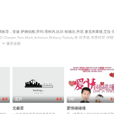
导，安迪·萨姆伯格,乔玛·塔科内,比尔·哈德尔,丹尼·麦克布莱德,艾拉·
r,Tam,Mark,Acheson,Brittany,Tiplady,肯·科齐格,布里特尼·伊
展开全部
电影大全就来飘花影院，更多相关信息可移步至豆瓣电影、电视猫或剧情

8.0
正片
6.0
HD
9.
北极星
爱情碰碰撞