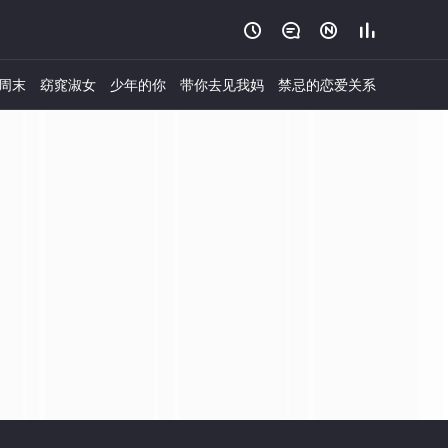




周末
窈窕淑女
少年的你
带你去见我妈
禁忌的恋爱关系