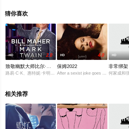
电影大全就来飘花影院，更多相关信息可移步至豆瓣电
影、电视猫或剧情网等平台了解。
猜你喜欢
2.0
4.0
HD
HD
HD
致敬幽默大师比尔·马赫专场
保姆2022
非常绑架
路易·C·K、惠特妮·卡明、伍迪·哈里森等喜剧界大咖们欢聚一堂
After a sexist joke goes viral, Cédric l
何家成和
相关推荐