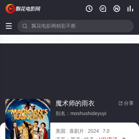






魔术师的雨衣
分享

别名：moshushideyuyi
美国
喜剧片
2024
7.0