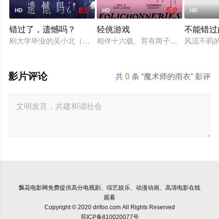
8.0
5.0
HD
HD
HD
错过了，遗憾吗？
轻佻游戏
不能错过
刚大学毕业的吴小北（庄达菲 饰）被初恋男友李天昊（周澄奧 
相伴十六载、育有两子的弗朗索瓦与
风流不羁
影片评论
共
0
条 “魔术师的雨衣” 影评
飘花电影网
免费提供高分电视剧、综艺娱乐、动漫动画、高清电影在线
观看
Copyright © 2020 drifoo.com All Rights Reserved
苏ICP备810020077号