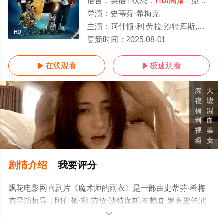
语言：
英语
状态：
HD/高清
- 免费在线观看
导演：
史蒂芬·希梅克
主演：
阿什顿·利,劳拉·沙特库斯,布赖森·罗宾逊
HD
更新时间：
2025-08-01
在线观看
极速观看


剧情介绍
我要评分
飘花电影网喜剧片《魔术师的雨衣》是一部由史蒂芬·希梅
克导演执导，阿什顿·利,劳拉·沙特库斯,布赖森·罗宾逊等演
员精彩演绎的美国电影，手机免费观看高清无删减完整版
