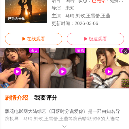
语言：
国语
状态：
已完结
- 免费在线观看
导演：
未知
主演：
马晴,刘玫,王雪蕾,王燕
已完结/全集
更新时间：
2026-03-06
在线观看
极速观看


剧情介绍
我要评分
飘花电影网大陆综艺《日落时分说爱你》是一部由知名导
演执导，马晴,刘玫,王雪蕾,王燕等演员精彩演绎的大陆综
艺，大结局剧情已揭晓（已完结），手机免费观看高清无
