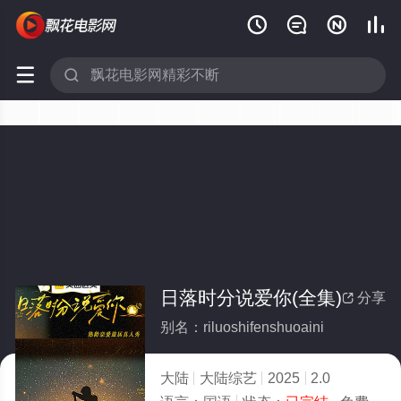






日落时分说爱你(全集)
分享

别名：riluoshifenshuoaini
大陆
大陆综艺
2025
2.0