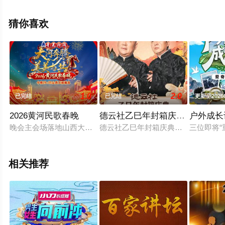
删减完整版综艺节目就来飘花影院，更多相关信息可移步
至豆瓣综艺、电视猫或剧情网等平台了解。
猜你喜欢
1.0
2.0
已完结
已完结
更新至2026
2026黄河民歌春晚
德云社乙巳年封箱庆典2025
户外成长
晚会主会场落地山西大同，以“大河奔腾，美美与共”为主题，以
德云社乙巳年封箱庆典爆笑来袭。本
三位即将
相关推荐