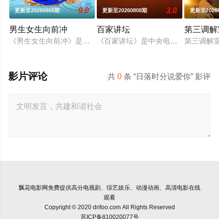
9.0
3.0
更新至20260808期
更新至20260808期
更新至2026
男生女生向前冲
百家讲坛
第三调解
《男生女生向前冲》是安徽卫视一档大型户外竞技类真人秀节目
《百家讲坛》是中央电视台科教频道（C
第三调解
影片评论
共
0
条 “日落时分说爱你” 影评
飘花电影网
免费提供高分电视剧、综艺娱乐、动漫动画、高清电影在线
观看
Copyright © 2020 drifoo.com All Rights Reserved
苏ICP备810020077号