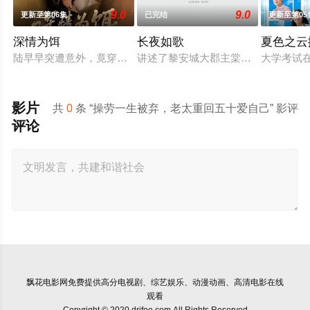
9.0
9.0
更新至第06集
已完结
更新至第05
深情为饵
长夜如歌
夏色之云
陆早早突遭意外，竟穿越成民国少夫人苏沐晚，醒来，却是丈夫
讲述了黎安城大郡主棠溪槿与烈云峥
大学考试
影片
共
0
条 “操劳一生被弃，老太重回五十爱自己” 影评
评论
飘花电影网
免费提供高分电视剧、综艺娱乐、动漫动画、高清电影在线
观看
Copyright © 2020 drifoo.com All Rights Reserved