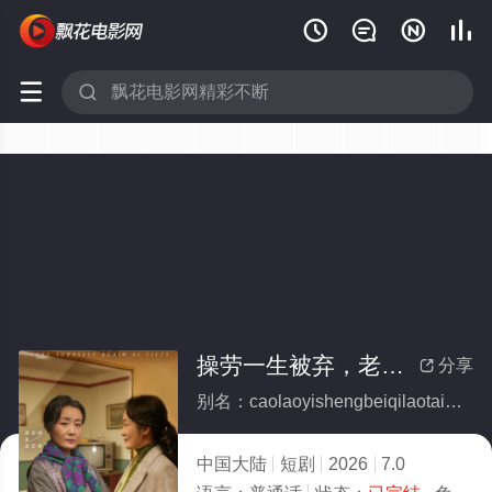






操劳一生被弃，老太重回五十爱自己(全集)
分享

别名：caolaoyishengbeiqilaotaizhonghuiwushiaiziji
中国大陆
短剧
2026
7.0