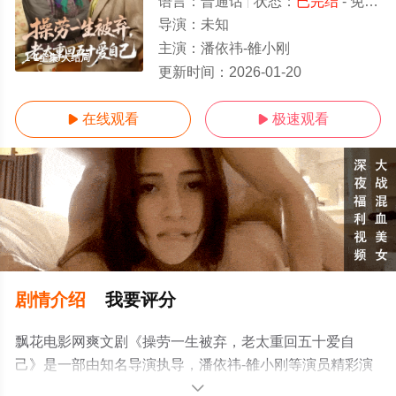
语言：
普通话
状态：
已完结
- 免费在线观看
导演：
未知
主演：
潘依祎-雒小刚
1-1全集/大结局
更新时间：
2026-01-20
在线观看
极速观看


剧情介绍
我要评分
飘花电影网爽文剧《操劳一生被弃，老太重回五十爱自
己》是一部由知名导演执导，潘依祎-雒小刚等演员精彩演
绎的中国大陆电视剧，大结局剧情已揭晓（1-1全集），手
