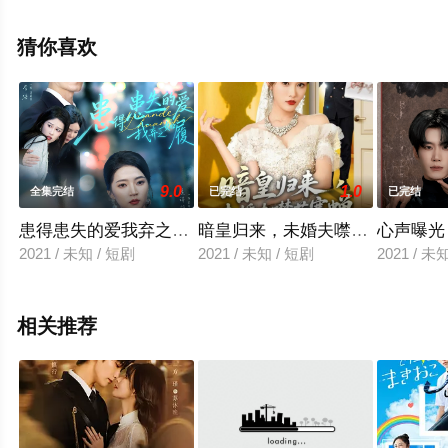
机免费观看高清无删减完整版电视剧全集就来飘花影院，
更多相关信息可移步至豆瓣电视剧、电视猫或剧情网等平
猜你喜欢
台了解。
9.0
1.0
全集完结
已完结
已完结
患得患失的爱我弃之如履
暗皇归来，未婚夫噤若寒蝉
心声曝光
2021 / 未知 / 短剧
2021 / 未知 / 短剧
2021 / 未
相关推荐