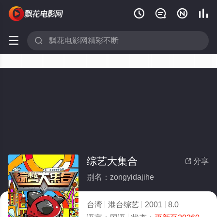






综艺大集合
分享

别名：zongyidajihe
台湾
港台综艺
2001
8.0