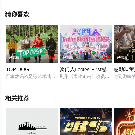
高清无删减完整版综艺节目就来飘花影院，更多相关信息
可移步至豆瓣综艺、电视猫或剧情网等平台了解。
猜你喜欢
2.0
8.0
已完结
已完结
已完结
TOP DOG
奖门人Ladies First感谢祭
感動味蕾
百聿数码跨足综艺领域，与艾迪斯传播共同製作，并结合三立合
剧集《廉政狙击》演员胡定欣、蔡思贝、黄
吃到滋味
相关推荐