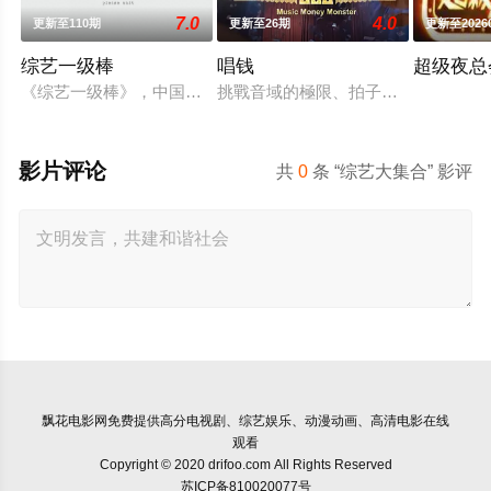
7.0
4.0
更新至110期
更新至26期
更新至2026
综艺一级棒
唱钱
超级夜总
《综艺一级棒》，中国电视公司星期六晚间大型歌唱综艺节目，20
挑戰音域的極限、拍子的精準，全新互動
影片评论
共
0
条 “综艺大集合” 影评
飘花电影网
免费提供高分电视剧、综艺娱乐、动漫动画、高清电影在线
观看
Copyright © 2020 drifoo.com All Rights Reserved
苏ICP备810020077号