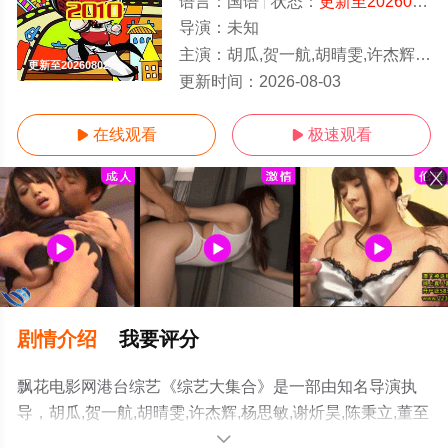
语言：
国语
状态：
更新至20260802期
导演：
未知
主演：
胡瓜,贺一航,胡晴雯,许杰辉,杨思敏,谢炘昊,陈秉立,董至成,黄瑜娴,谢忻
更新至20260802期
更新时间：
2026-08-03
在线观看
极速观看


剧情介绍
我要评分
飘花电影网港台综艺《综艺大集合》是一部由知名导演执
导，胡瓜,贺一航,胡晴雯,许杰辉,杨思敏,谢炘昊,陈秉立,董至
成,黄瑜娴,谢忻等演员精彩演绎的台湾综艺，手机免费观看
