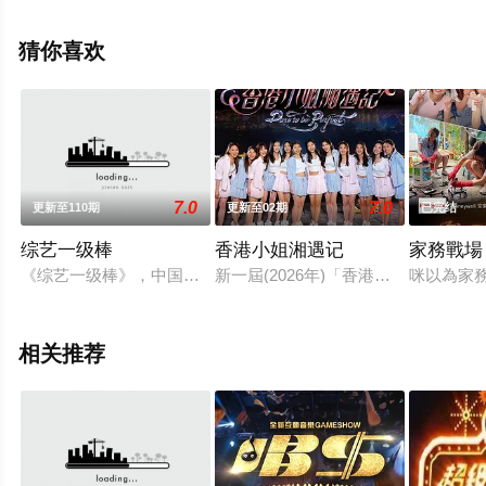
完结），手机免费观看高清无删减完整版综艺节目就来飘
花影院，更多相关信息可移步至豆瓣综艺、电视猫或剧情
猜你喜欢
网等平台了解。
7.0
7.0
更新至110期
更新至02期
已完结
综艺一级棒
香港小姐湘遇记
家務戰場
《综艺一级棒》，中国电视公司星期六晚间大型歌唱综艺节目，20
新一屆(2026年)「香港小姐競選」
咪以為家
相关推荐