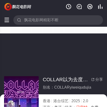






COLLAR以为去度假(全集)
分享

别名：COLLARyiweiqudujia
香港
港台综艺
2025
2.0