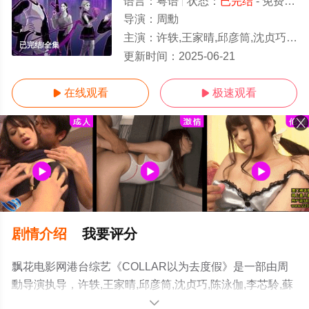
语言：
粤语
状态：
已完结
- 免费在线观看
导演：
周勳
主演：
许轶,王家晴,邱彦筒,沈贞巧,陈泳伽,李芯駖,蘇雅琳
已完结/全集
更新时间：
2025-06-21
在线观看
极速观看


剧情介绍
我要评分
飘花电影网港台综艺《COLLAR以为去度假》是一部由周
勳导演执导，许轶,王家晴,邱彦筒,沈贞巧,陈泳伽,李芯駖,蘇
雅琳等演员精彩演绎的香港综艺，大结局剧情已揭晓（已
