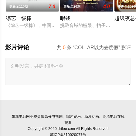
7.0
4.0
更新至110期
更新至26期
更新至2026
综艺一级棒
唱钱
超级夜总
《综艺一级棒》，中国电视公司星期六晚间大型歌唱综艺节目，20
挑戰音域的極限、拍子的精準，全新互動
影片评论
共
0
条 “COLLAR以为去度假” 影评
飘花电影网
免费提供高分电视剧、综艺娱乐、动漫动画、高清电影在线
观看
Copyright © 2020 drifoo.com All Rights Reserved
苏ICP备810020077号