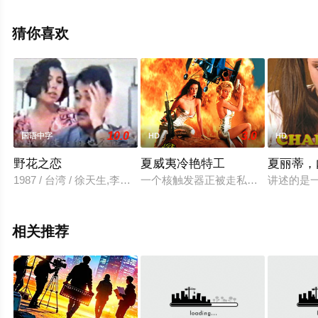
克,马修·马什,阿纳斯塔西娅·希尔,彼得·弗斯,罗汉·希瓦,博迪·
卡维尔,汤姆·沃德,迪尔德丽·科斯特洛,约翰·塞森斯,塞巴斯
猜你喜欢
蒂安·阿梅等演员精彩演绎的英国电影，手机免费观看高清
无删减完整版电影大全就来飘花影院，更多相关信息可移
步至豆瓣电影、电视猫或剧情网等平台了解。
10.0
3.0
国语中字
HD
HD
野花之恋
夏威夷冷艳特工
夏丽蒂，
1987 / 台湾 / 徐天生,李丽媚
一个核触发器正被走私到中东，“全球
讲述的是一
相关推荐