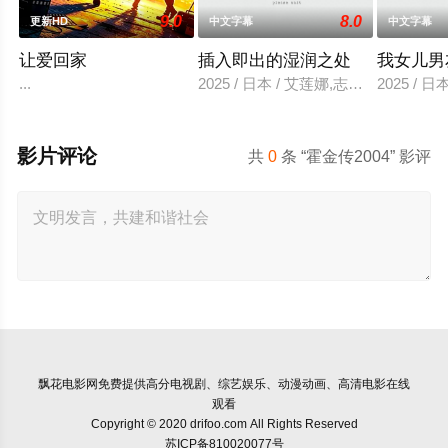
9.0
8.0
更新HD
中文字幕
中文字幕
让爱回家
插入即出的湿润之处
我女儿男
...
2025 / 日本 / 艾莲娜,志美健
2025 / 日
影片评论
共
0
条 “霍金传2004” 影评
飘花电影网
免费提供高分电视剧、综艺娱乐、动漫动画、高清电影在线
观看
Copyright © 2020 drifoo.com All Rights Reserved
苏ICP备810020077号