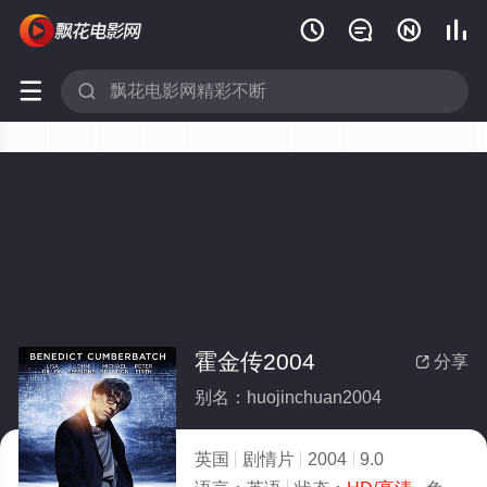






霍金传2004
分享

别名：huojinchuan2004
英国
剧情片
2004
9.0