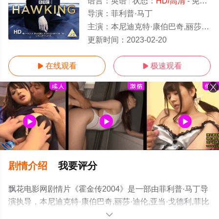
语言：
英语
状态：
HD/高清
- 免费在线观看
导演：
菲利普·马丁
主演：
本尼迪克特·康伯巴奇,丽莎·迪伦,亚当·戈德利,菲比·尼克尔斯,迈克尔·布兰登,汤姆·霍奇金斯,克里斯蒂安·鲁贝克,马修·马什,阿纳斯
HD
更新时间：
2023-02-20
在线观看
极速观看


剧情介绍
我要评分
飘花电影网剧情片《霍金传2004》是一部由菲利普·马丁导
演执导，本尼迪克特·康伯巴奇,丽莎·迪伦,亚当·戈德利,菲比
·尼克尔斯,迈克尔·布兰登,汤姆·霍奇金斯,克里斯蒂安·鲁贝
