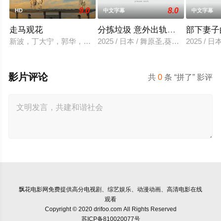
9.0
8.0
HD
中文字幕
中文字幕
走马观花
分拣垃圾 意外出轨性爱
部下妻子
新波，丁大宁，郭华，程一木他们毕业于同一所大学。他们和很
2025 / 日本 / 舞原圣,葵悠太
2025 /
影片评论
共
0
条 “拼了” 影评
飘花电影网
免费提供高分电视剧、综艺娱乐、动漫动画、高清电影在线
观看
Copyright © 2020 drifoo.com All Rights Reserved
苏ICP备810020077号