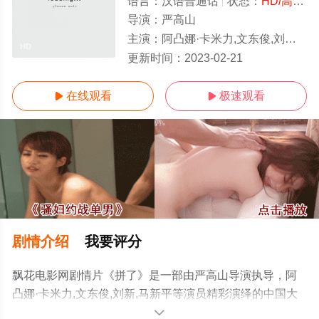
语言：
汉语普通话
状态：
HD/高清
-
导演：
严高山
主演：
阿凸娜·卡米力,文东俊,刘新,马新平
HD
更新时间：
2023-02-21
在线观看
极速观看


剧情介绍
我要评分
飘花电影网剧情片《拼了》是一部由严高山导演执导，阿
凸娜·卡米力,文东俊,刘新,马新平等演员精彩演绎的中国大
陆电影，手机免费观看高清无删减完整版电影大全就来飘
