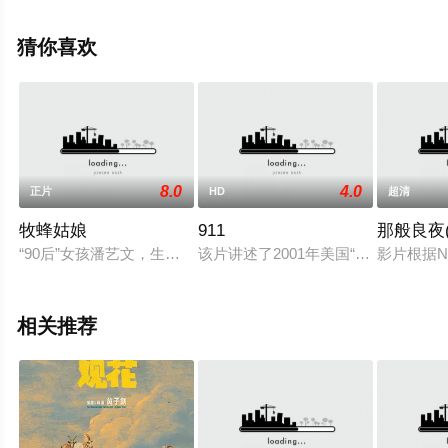
花影院，更多相关信息可移步至豆瓣电影、电视猫或剧情
网等平台了解。
猜你喜欢
8.0
4.0
正片
HD
超清
牧蜂姑娘
911
那般良夜
“90后”女孩潘艺文，生在重庆市中心的富裕家庭，毕业于北大，
该片讲述了2001年美国“911”事
影片根据N
相关推荐