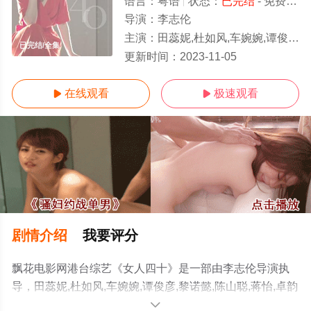
语言：
粤语
状态：
已完结
- 免费在线观看
导演：
李志伦
主演：
田蕊妮,杜如风,车婉婉,谭俊彦,黎诺懿,陈山聪,蒋怡,卓韵芝,何颖璇,吴业坤,谷祖琳,袁文杰,刘颖镟,张文慈,丁子朗,朱芊佩,邓洢玲,
已完结/全集
更新时间：
2023-11-05
在线观看
极速观看


剧情介绍
我要评分
飘花电影网港台综艺《女人四十》是一部由李志伦导演执
导，田蕊妮,杜如风,车婉婉,谭俊彦,黎诺懿,陈山聪,蒋怡,卓韵
芝,何颖璇,吴业坤,谷祖琳,袁文杰,刘颖镟,张文慈,丁子朗,朱
