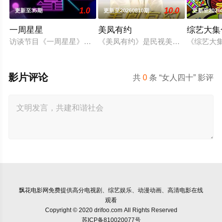
1.0
10.0
更新至35期
更新至20260810期
更新至2026
一周星星
美凤有约
综艺大集
访谈节目《一周星星》，每集邀请星级艺人、界别名人，与区永
《美凤有约》是民视美食节目，是由
《综艺大集
影片评论
共
0
条 “女人四十” 影评
飘花电影网
免费提供高分电视剧、综艺娱乐、动漫动画、高清电影在线
观看
Copyright © 2020 drifoo.com All Rights Reserved
苏ICP备810020077号