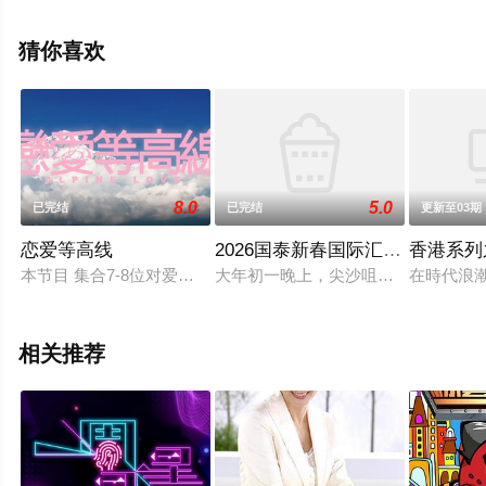
芊佩,邓洢玲,罗咏怡,莫绮琼等演员精彩演绎的香港综艺，大
结局剧情已揭晓（已完结），手机免费观看高清无删减完
猜你喜欢
整版综艺节目就来飘花影院，更多相关信息可移步至豆瓣
综艺、电视猫或剧情网等平台了解。
8.0
5.0
已完结
已完结
更新至03期
恋爱等高线
2026国泰新春国际汇演之夜
香港系列
本节目 集合7-8位对爱情有强烈渴望的单身男女，以「另类的媒
大年初一晚上，尖沙咀上演年度新春國
在時代浪
相关推荐