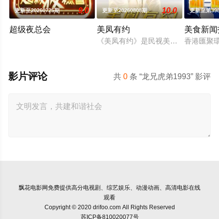
9.0
10.0
更新至20260725期
更新至20260808期
更新至第39
超级夜总会
美凤有约
美食新闻
《美凤有约》是民视美食节目，是由
香港匯聚
影片评论
共
0
条 “龙兄虎弟1993” 影评
飘花电影网
免费提供高分电视剧、综艺娱乐、动漫动画、高清电影在线
观看
Copyright © 2020 drifoo.com All Rights Reserved
苏ICP备810020077号