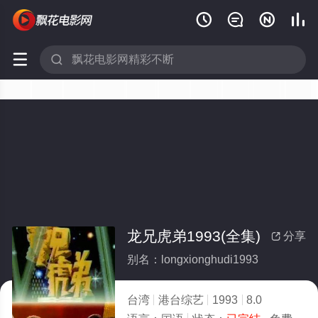






龙兄虎弟1993(全集)
分享

别名：longxionghudi1993
台湾
港台综艺
1993
8.0