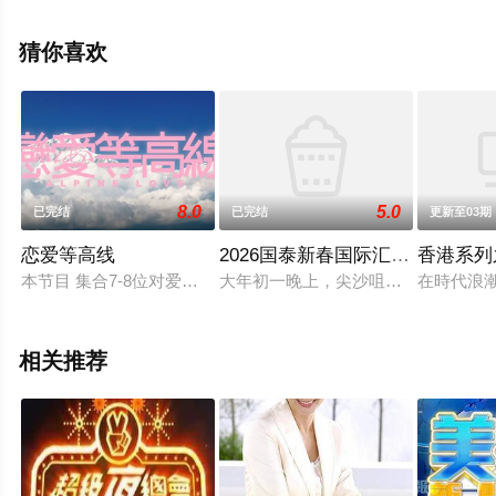
无删减完整版综艺节目就来飘花影院，更多相关信息可移
步至豆瓣综艺、电视猫或剧情网等平台了解。
猜你喜欢
8.0
5.0
已完结
已完结
更新至03期
恋爱等高线
2026国泰新春国际汇演之夜
香港系列
本节目 集合7-8位对爱情有强烈渴望的单身男女，以「另类的媒
大年初一晚上，尖沙咀上演年度新春國
在時代浪
相关推荐