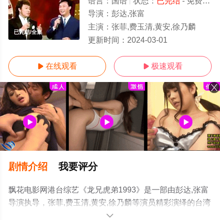
语言：
国语
状态：
已完结
- 免费在线观看
导演：
彭达,张富
主演：
张菲,费玉清,黄安,徐乃麟
已完结/全集
更新时间：
2024-03-01
在线观看
极速观看


剧情介绍
我要评分
飘花电影网港台综艺《龙兄虎弟1993》是一部由彭达,张富
导演执导，张菲,费玉清,黄安,徐乃麟等演员精彩演绎的台湾
综艺，大结局剧情已揭晓（已完结），手机免费观看高清
