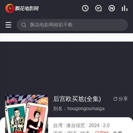






后宫欧买尬(全集)
分享

别名：hougongoumaiga
台湾
港台综艺
2024
2.0