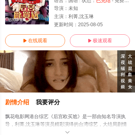
语言：
国语
状态：
已完结
- 免费在线观看
导演：
未知
主演：
利菁,沈玉琳
已完结/全集
更新时间：
2025-08-05
在线观看
极速观看


剧情介绍
我要评分
飘花电影网港台综艺《后宫欧买尬》是一部由知名导演执
导，利菁,沈玉琳等演员精彩演绎的台湾综艺，大结局剧情
已揭晓（已完结），手机免费观看高清无删减完整版综艺
