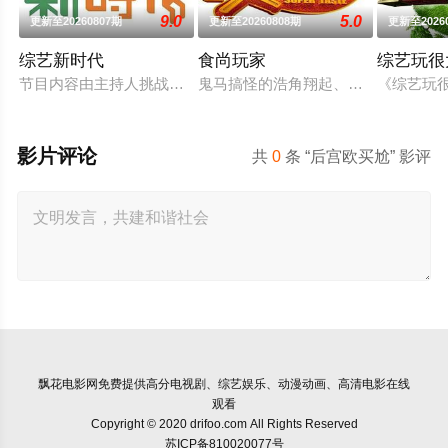
9.0
5.0
更新至20260807期
更新至20260808期
更新至2026
综艺新时代
食尚玩家
综艺玩很
节目内容由主持人挑战各行各业的好手们，进行真枪实弹的对决
鬼马搞怪的浩角翔起、莎莎及其他主
《综艺玩很
影片评论
共
0
条 “后宫欧买尬” 影评
飘花电影网
免费提供高分电视剧、综艺娱乐、动漫动画、高清电影在线
观看
Copyright © 2020 drifoo.com All Rights Reserved
苏ICP备810020077号