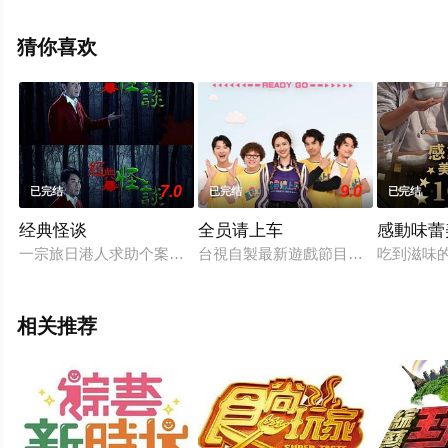
节目就来飘花影院，更多相关信息可移步至豆瓣综艺、电
视猫或剧情网等平台了解。
猜你喜欢
7.0
9.0
已完结
已完结
已完结
经典怪谈
全员请上车
感動味蕾
一宗旅日港人求助个案，事件与自杀森林有关。事主与友人到自
台視自製最新遊戲節目《全員請上車
吃到滋味
相关推荐