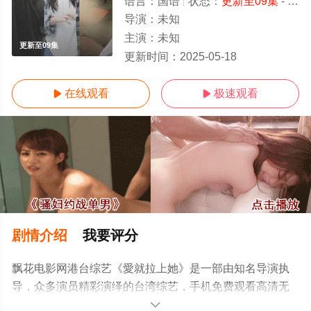
语言：
国语
状态：
更新至09集
- 免费在线观看
导演：
未知
主演：
未知
更新至09集
更新时间：
2025-05-18
在线观看
极速观看


剧情介绍
我要评分
飘花电影网港台综艺《愛就拉上她》是一部由知名导演执
导，众多演员精彩演绎的台湾综艺，手机免费观看高清无
删减完整版综艺节目就来飘花影院，更多相关信息可移步
