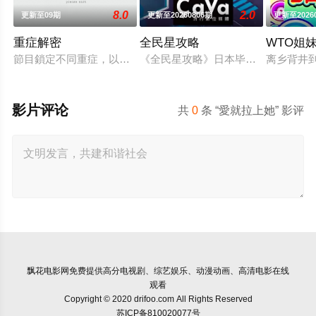
8.0
2.0
更新至09期
更新至20260806期
更新至2026
重症解密
全民星攻略
WTO姐
節目鎖定不同重症，以深入淺出的方式道出頑疾成因、病理機制
《全民星攻略》日本毕业典礼向学长
离乡背井
影片评论
共
0
条 “愛就拉上她” 影评
飘花电影网
免费提供高分电视剧、综艺娱乐、动漫动画、高清电影在线
观看
Copyright © 2020 drifoo.com All Rights Reserved
苏ICP备810020077号