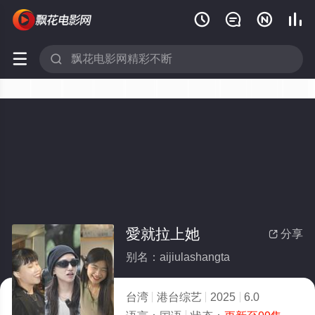






愛就拉上她
分享

别名：aijiulashangta
台湾
港台综艺
2025
6.0