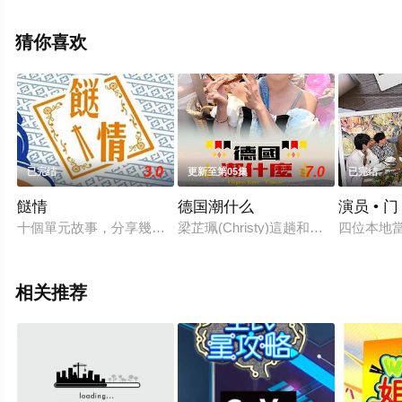
至豆瓣综艺、电视猫或剧情网等平台了解。
猜你喜欢
3.0
7.0
已完结
更新至第05集
已完结
餸情
德国潮什么
演员 • 门
十個單元故事，分享幾位料理者的煮食之路，了解他們入熱廚房
梁芷珮(Christy)這趟和攝影師
四位本地
相关推荐